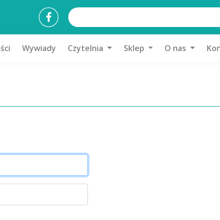
ści
Wywiady
Czytelnia
Sklep
O nas
Kon