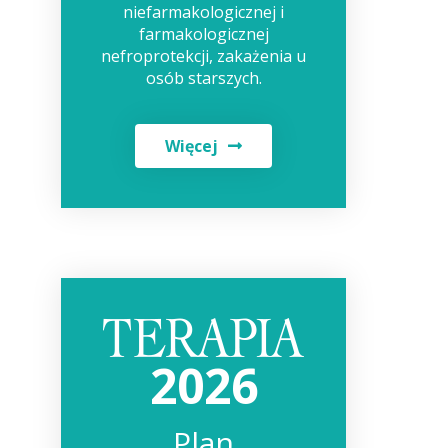
niefarmakologicznej i
farmakologicznej
nefroprotekcji, zakażenia u
osób starszych.
Więcej
2026
Plan