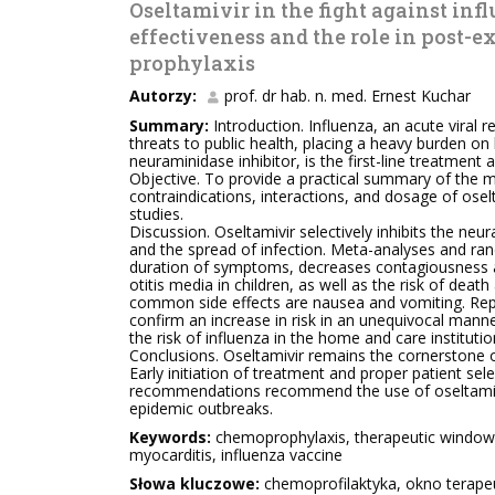
Oseltamivir in the fight against infl
effectiveness and the role in post-e
prophylaxis
Autorzy:
prof. dr hab. n. med. Ernest Kuchar
Summary:
Introduction. Influenza, an acute viral 
threats to public health, placing a heavy burden on
neuraminidase inhibitor, is the first-line treatment
Objective. To provide a practical summary of the mec
contraindications, interactions, and dosage of oselt
studies.
Discussion. Oseltamivir selectively inhibits the neur
and the spread of infection. Meta-analyses and ra
duration of symptoms, decreases contagiousness and
otitis media in children, as well as the risk of dea
common side effects are nausea and vomiting. Repo
confirm an increase in risk in an unequivocal manne
the risk of influenza in the home and care institutio
Conclusions. Oseltamivir remains the cornerstone o
Early initiation of treatment and proper patient se
recommendations recommend the use of oseltamivir, p
epidemic outbreaks.
Keywords:
chemoprophylaxis, therapeutic window, 
myocarditis, influenza vaccine
Słowa kluczowe:
chemoprofilaktyka, okno terapeu