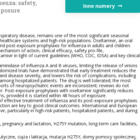
uenza: safety,
Inne numery
xposure
respiratory disease, remains one of the most significant seasonal
 healthcare systems and high-risk populations. Oseltamivir, an oral
 and post-exposure prophylaxis for influenza in adults and children.
hanism of action, clinical efficacy, safety pro-file,
amivir in light of current guidelines (WHO, CDC, IDSA) and key clinical
aminidase of influenza A and B viruses, limiting the release of virions
ndomized trials have demonstrated that early treatment reduces the
 disease severity, and lowers the risk of complications, including
th among hospitalized patients. The drug is well tolerated; the most
rts of neuropsychiatric events are inconsistent; reviews do not
r. Post-exposure prophylaxis with oseltamivir significantly reduces
ns, provided it is started within 48 hours of exposure.
f effective treatment of influenza and its post-exposure prophylaxis.
lection are key to good clinical outcomes. International and European
articularly in high-risk patients, hospitalized patients, and during
pregnancy and lactation, H275Y mutation, long-term care facilities,
tyczne, ciąża i laktacja, mutacja H275Y, domy pomocy społecznej,