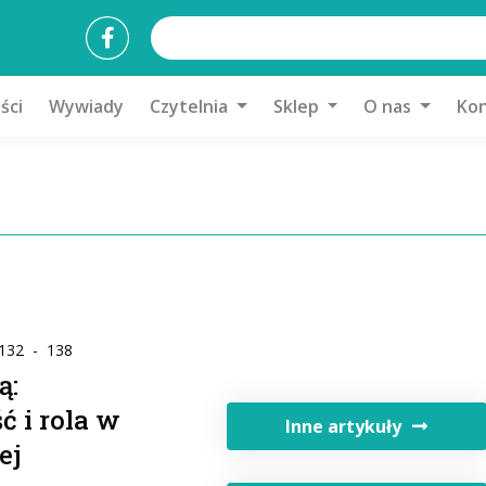
ści
Wywiady
Czytelnia
Sklep
O nas
Kon
 132 - 138
ą:
ć i rola w
Inne artykuły
ej