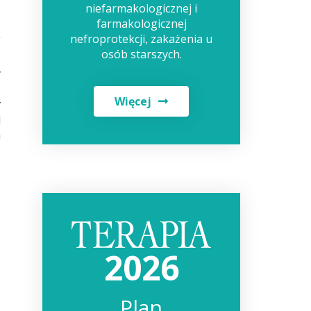
niefarmakologicznej i
farmakologicznej
nefroprotekcji, zakażenia u
osób starszych.
y
z
Więcej
y
j
a
2026
Plan