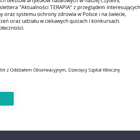
ych tekstów artykułów naukowych w naszej Czytelni,
ettera "Aktualności TERAPIA" z przeglądem interesującyc
y oraz systemu ochrony zdrowia w Polsce i na świecie,
eń oraz udziału w ciekawych quizach i konkursach.
ołeczności.
atrii z Oddziałem Obserwacyjnym, Dziecięcy Szpital Kliniczny