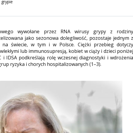
 grypie
howego wywołane przez RNA wirusy grypy z rodzin
elizowana jako sezonowa dolegliwość, pozostaje jednym 
na świecie, w tym i w Polsce. Ciężki przebieg dotycz
lekłymi lub immunosupresją, kobiet w ciąży i dzieci poniże
 i IDSA podkreślają rolę wczesnej diagnostyki i wdrożeni
rup ryzyka i chorych hospitalizowanych (1–3).