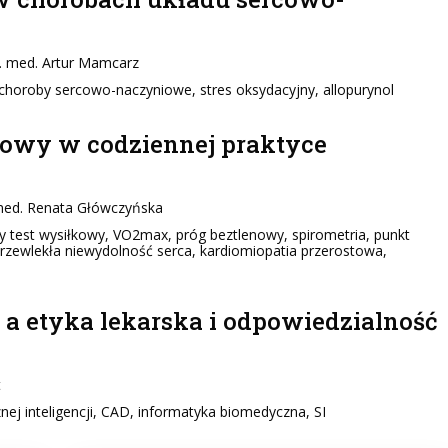
 n. med. Artur Mamcarz
horoby sercowo-naczyniowe, stres oksydacyjny, allopurynol
kowy w codziennej praktyce
. med. Renata Główczyńska
 test wysiłkowy, VO2max, próg beztlenowy, spirometria, punkt
przewlekła niewydolność serca, kardiomiopatia przerostowa,
 a etyka lekarska i odpowiedzialność
t
nej inteligencji, CAD, informatyka biomedyczna, SI