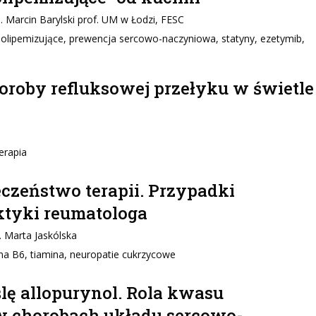
d. Marcin Barylski prof. UM w Łodzi, FESC
ipolipemizujące, prewencja sercowo-naczyniowa, statyny, ezetymib,
horoby refluksowej przełyku w świetle
erapia
eczeństwo terapii. Przypadki
ktyki reumatologa
. Marta Jaskólska
na B6, tiamina, neuropatie cukrzycowe
ę allopurynol. Rola kwasu
w chorobach układu sercowo-