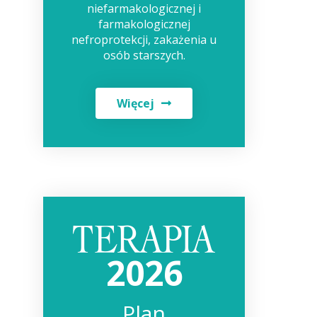
niefarmakologicznej i
farmakologicznej
nefroprotekcji, zakażenia u
osób starszych.
Więcej
2026
Plan