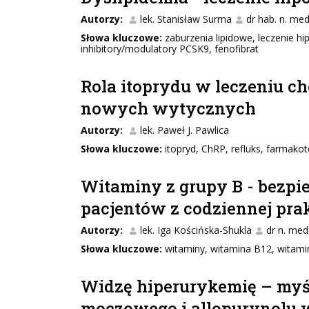
Autorzy:
lek. Stanisław Surma
dr hab. n. me
Słowa kluczowe:
zaburzenia lipidowe, leczenie h
inhibitory/modulatory PCSK9, fenofibrat
Rola itoprydu w leczeniu c
nowych wytycznych
Autorzy:
lek. Paweł J. Pawlica
Słowa kluczowe:
itopryd, ChRP, refluks, farmakot
Witaminy z grupy B - bezpi
pacjentów z codziennej pra
Autorzy:
lek. Iga Kościńska-Shukla
dr n. med
Słowa kluczowe:
witaminy, witamina B12, witami
Widzę hiperurykemię – myśl
moczowego i allopurynolu 