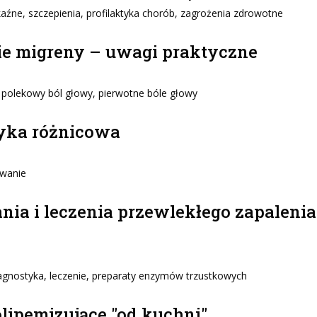
źne, szczepienia, profilaktyka chorób, zagrożenia zdrowotne
ie migreny – uwagi praktyczne
, polekowy ból głowy, pierwotne bóle głowy
tyka różnicowa
owanie
ia i leczenia przewlekłego zapalenia
diagnostyka, leczenie, preparaty enzymów trzustkowych
olipemizujące "od kuchni"