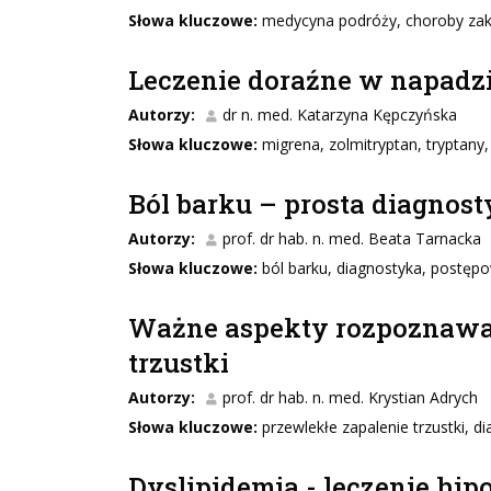
Słowa kluczowe:
medycyna podróży, choroby zaka
Leczenie doraźne w napadz
Autorzy:
dr n. med. Katarzyna Kępczyńska
Słowa kluczowe:
migrena, zolmitryptan, tryptany
Ból barku – prosta diagnos
Autorzy:
prof. dr hab. n. med. Beata Tarnacka
Słowa kluczowe:
ból barku, diagnostyka, postęp
Ważne aspekty rozpoznawan
trzustki
Autorzy:
prof. dr hab. n. med. Krystian Adrych
Słowa kluczowe:
przewlekłe zapalenie trzustki, 
Dyslipidemia - leczenie hip