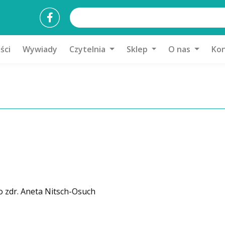
ści
Wywiady
Czytelnia
Sklep
O nas
Kon
. o zdr. Aneta Nitsch-Osuch