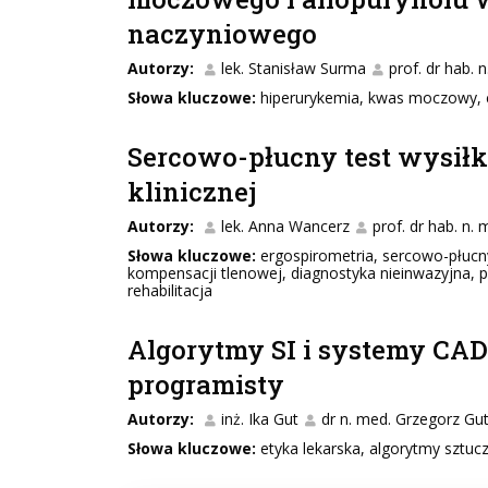
naczyniowego
Autorzy:
lek. Stanisław Surma
prof. dr hab.
Słowa kluczowe:
hiperurykemia, kwas moczowy, c
Sercowo-płucny test wysił
klinicznej
Autorzy:
lek. Anna Wancerz
prof. dr hab. n
Słowa kluczowe:
ergospirometria, sercowo-płucny
kompensacji tlenowej, diagnostyka nieinwazyjna, 
rehabilitacja
Algorytmy SI i systemy CAD
programisty
Autorzy:
inż. Ika Gut
dr n. med. Grzegorz Gu
Słowa kluczowe:
etyka lekarska, algorytmy sztucz