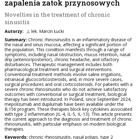
zapalenia zatok przynosowych
Novelties in the treatment of chronic
sinusitis
Autorzy:
lek. Marcin Łucki
Summary:
Chronic rhinosinusitis is an inflammatory disease of
the nasal and sinus mucosa, affecting a significant portion of
the population. This condition manifests through a range of
symptoms, including nasal obstruction, mucus retention, nasal
drip (anterior/posterior), chronic headache, and olfactory
disturbances. Therapeutic management includes both
pharmacological treatment and surgical interventions.
Conventional treatment methods involve saline irrigations,
intranasal glucocorticosteroids, and, in more severe cases,
surgical procedures and oral corticosteroids. For patients with a
severe chronic rhinosinusitis who do not achieve satisfactory
outcomes with conventional or surgical treatment, biological
therapy has been introduced. In Poland, since September 2024,
mepolizumab and dupilumab have been available under the
B.156 program. These therapies block key cytokines associated
with type 2 inflammation (IL-4, IL-5, IL-13). This article presents
the current approach to the diagnosis and treatment of chronic
rhinosinusitis, with particular emphasis on modern biological
therapies.
Keywords:
chronic rhinosinusitis, nasal polyps, type 2