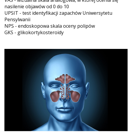
VAS - wizualna skala analogowa, w której ocenia się
nasilenie objawów od 0 do 10
UPSIT - test identyfikacji zapachów Uniwersytetu
Pensylwanii
NPS - endoskopowa skala oceny polipów
GKS - glikokortykosteroidy