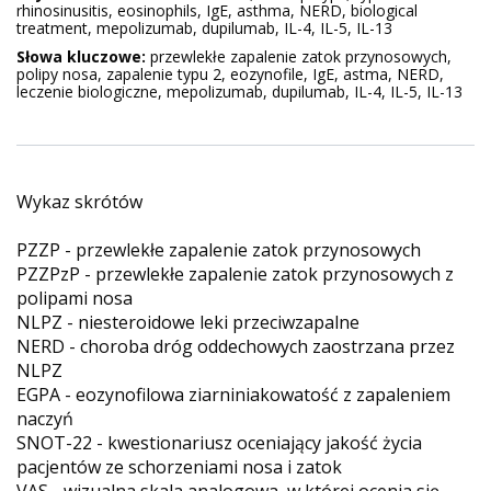
rhinosinusitis, eosinophils, IgE, asthma, NERD, biological
treatment, mepolizumab, dupilumab, IL-4, IL-5, IL-13
Słowa kluczowe:
przewlekłe zapalenie zatok przynosowych,
polipy nosa, zapalenie typu 2, eozynofile, IgE, astma, NERD,
leczenie biologiczne, mepolizumab, dupilumab, IL-4, IL-5, IL-13
Wykaz skrótów
PZZP - przewlekłe zapalenie zatok przynosowych
PZZPzP - przewlekłe zapalenie zatok przynosowych z
polipami nosa
NLPZ - niesteroidowe leki przeciwzapalne
NERD - choroba dróg oddechowych zaostrzana przez
NLPZ
EGPA - eozynofilowa ziarniniakowatość z zapaleniem
naczyń
SNOT-22 - kwestionariusz oceniający jakość życia
pacjentów ze schorzeniami nosa i zatok