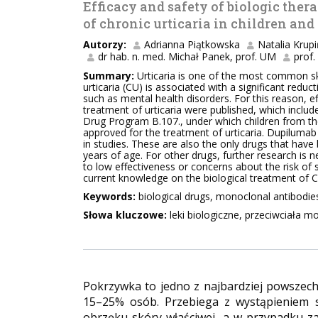
Efficacy and safety of biologic ther
of chronic urticaria in children and
Autorzy:
Adrianna Piątkowska
Natalia Krup
dr hab. n. med. Michał Panek, prof. UM
prof.
Summary:
Urticaria is one of the most common ski
urticaria (CU) is associated with a significant reduc
such as mental health disorders. For this reason, eff
treatment of urticaria were published, which includ
Drug Program B.107., under which children from th
approved for the treatment of urticaria. Dupilumab
in studies. These are also the only drugs that have
years of age. For other drugs, further research is
to low effectiveness or concerns about the risk of s
current knowledge on the biological treatment of C
Keywords:
biological drugs, monoclonal antibodies,
Słowa kluczowe:
leki biologiczne, przeciwciała m
Pokrzywka to jedno z najbardziej powszech
15–25% osób. Przebiega z wystąpieniem 
obrzęku skóry właściwej, a w przypadku z