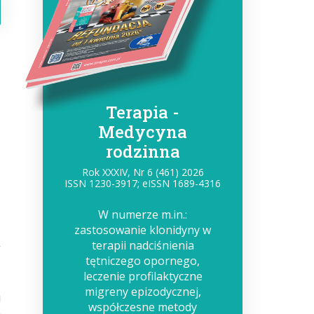
Terapia -
Medycyna
rodzinna
Rok XXXIV, Nr 6 (461) 2026
ISSN 1230-3917; eISSN 1689-4316
W numerze m.in.:
zastosowanie klonidyny w
terapii nadciśnienia
tętniczego opornego,
leczenie profilaktyczne
.
migreny epizodycznej,
u
współczesne metody
m