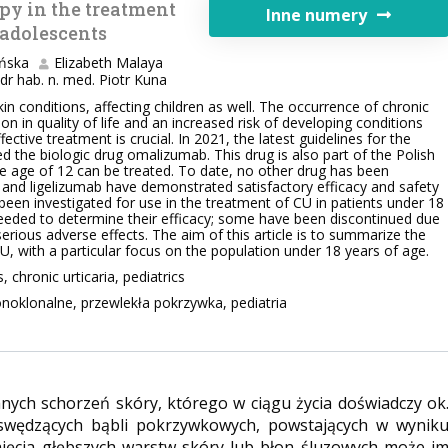
apy in the treatment
Inne numery
 adolescents
ińska
Elizabeth Malaya
 dr hab. n. med. Piotr Kuna
n conditions, affecting children as well. The occurrence of chronic
tion in quality of life and an increased risk of developing conditions
ective treatment is crucial. In 2021, the latest guidelines for the
ed the biologic drug omalizumab. This drug is also part of the Polish
e age of 12 can be treated. To date, no other drug has been
 and ligelizumab have demonstrated satisfactory efficacy and safety
 been investigated for use in the treatment of CU in patients under 18
 needed to determine their efficacy; some have been discontinued due
erious adverse effects. The aim of this article is to summarize the
U, with a particular focus on the population under 18 years of age.
 chronic urticaria, pediatrics
onoklonalne, przewlekła pokrzywka, pediatria
nych schorzeń skóry, którego w ciągu życia doświadczy ok
swędzących bąbli pokrzywkowych, powstających w wynik
ajęcia głębszych warstw skóry lub błon śluzowych może i