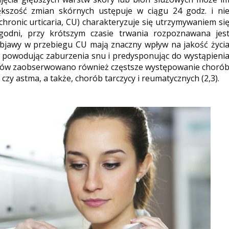
kszość zmian skórnych ustępuje w ciągu 24 godz. i ni
hronic urticaria, CU) charakteryzuje się utrzymywaniem si
godni, przy krótszym czasie trwania rozpoznawana jes
 Objawy w przebiegu CU mają znaczny wpływ na jakość życi
e, powodując zaburzenia snu i predysponując do wystąpieni
entów zaobserwowano również częstsze występowanie choró
 czy astma, a także, chorób tarczycy i reumatycznych (2,3).