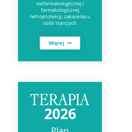
niefarmakologicznej i
e
farmakologicznej
ę
nefroprotekcji, zakażenia u
t
osób starszych.
a
a
b
Więcej
2026
Plan