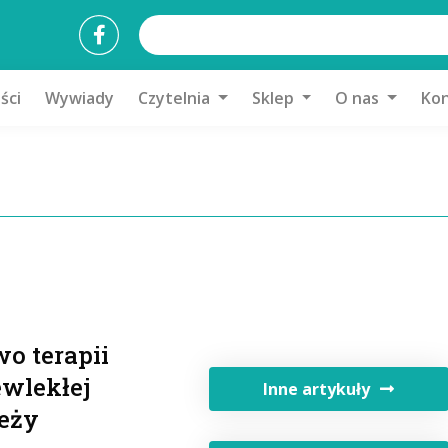
ści
Wywiady
Czytelnia
Sklep
O nas
Kon
o terapii
ewlekłej
Inne artykuły
ieży