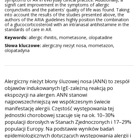
signifi cant improvement in the symptoms of allergic
conjunctivitis and the patients' quality of life was found. Taking
into account the results of the studies presented above, the
authors of the ARIA guidelines highly position the combination
of a glucocorticosteroid with an intranasal antihistamine in the
standards of care in AR.
Keywords:
allergic rhinitis, mometasone, olopatadine
Słowa kluczowe:
alergiczny nieżyt nosa, mometazon,
olopatadyna
Alergiczny nieżyt błony śluzowej nosa (ANN) to zespół
objawów indukowanych IgE-zależną reakcją po
ekspozycji na alergen. ANN stanowi
najpowszechniejszą we współczesnym świecie
manifestację alergii. Częstość występowania tej
jednostki chorobowej szacuje się na ok. 10–30%
populacji dorosłych w Stanach Zjednoczonych i 17–29%
populacji Europy. Na podstawie wyników badań
epidemiologicznych dotyczących występowania alergii i