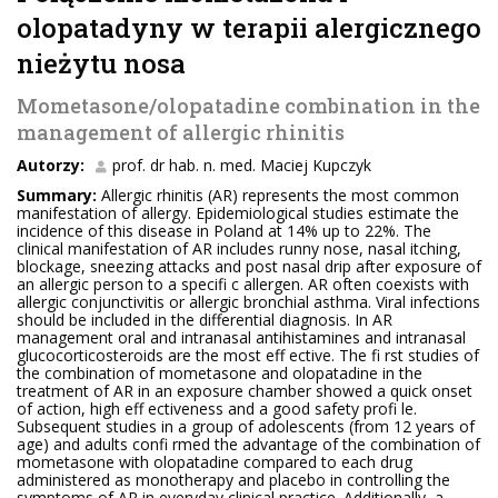
olopatadyny w terapii alergicznego
nieżytu nosa
Mometasone/olopatadine combination in the
management of allergic rhinitis
Autorzy:
prof. dr hab. n. med. Maciej Kupczyk
Summary:
Allergic rhinitis (AR) represents the most common
manifestation of allergy. Epidemiological studies estimate the
incidence of this disease in Poland at 14% up to 22%. The
clinical manifestation of AR includes runny nose, nasal itching,
blockage, sneezing attacks and post nasal drip after exposure of
an allergic person to a specifi c allergen. AR often coexists with
allergic conjunctivitis or allergic bronchial asthma. Viral infections
should be included in the differential diagnosis. In AR
management oral and intranasal antihistamines and intranasal
glucocorticosteroids are the most eff ective. The fi rst studies of
the combination of mometasone and olopatadine in the
treatment of AR in an exposure chamber showed a quick onset
of action, high eff ectiveness and a good safety profi le.
Subsequent studies in a group of adolescents (from 12 years of
age) and adults confi rmed the advantage of the combination of
mometasone with olopatadine compared to each drug
administered as monotherapy and placebo in controlling the
symptoms of AR in everyday clinical practice. Additionally, a