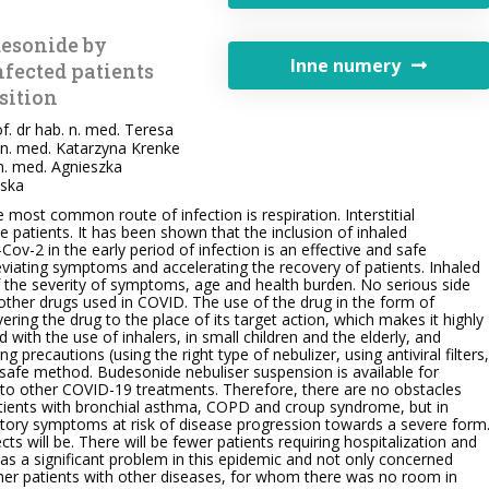
desonide by
Inne numery
fected patients
sition
of. dr hab. n. med. Teresa
 n. med. Katarzyna Krenke
 n. med. Agnieszka
ńska
 most common route of infection is respiration. Interstitial
patients. It has been shown that the inclusion of inhaled
Cov-2 in the early period of infection is an effective and safe
lleviating symptoms and accelerating the recovery of patients. Inhaled
f the severity of symptoms, age and health burden. No serious side
 other drugs used in COVID. The use of the drug in the form of
ering the drug to the place of its target action, which makes it highly
 with the use of inhalers, in small children and the elderly, and
g precautions (using the right type of nebulizer, using antiviral filters,
a safe method. Budesonide nebuliser suspension is available for
to other COVID-19 treatments. Therefore, there are no obstacles
patients with bronchial asthma, COPD and croup syndrome, but in
atory symptoms at risk of disease progression towards a severe form
fects will be. There will be fewer patients requiring hospitalization and
as a significant problem in this epidemic and not only concerned
other patients with other diseases, for whom there was no room in