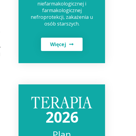
niefarmakologicznej i
farmakologicznej
nefroprotekcji, zakażenia u
osób starszych.
Więcej
w
d
2026
Plan