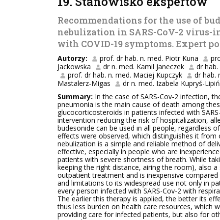
19. Stanowisko ekspertów
Recommendations for the use of bu
nebulization in SARS-CoV-2 virus-in
with COVID-19 symptoms. Expert po
Autorzy:
prof. dr hab. n. med. Piotr Kuna
pr
Jackowska
dr n. med. Kamil Janeczek
dr hab.
prof. dr hab. n. med. Maciej Kupczyk
dr hab.
Mastalerz-Migas
dr n. med. Izabela Kupryś-Lipi
Summary:
In the case of SARS-Cov-2 infection, the
pneumonia is the main cause of death among these 
glucocorticosteroids in patients infected with SARS-
intervention reducing the risk of hospitalization, a
budesonide can be used in all people, regardless o
effects were observed, which distinguishes it from
nebulization is a simple and reliable method of deliv
effective, especially in people who are inexperienced
patients with severe shortness of breath. While takin
keeping the right distance, airing the room), also 
outpatient treatment and is inexpensive compared 
and limitations to its widespread use not only in 
every person infected with SARS-Cov-2 with respir
The earlier this therapy is applied, the better its ef
thus less burden on health care resources, which w
providing care for infected patients, but also for 