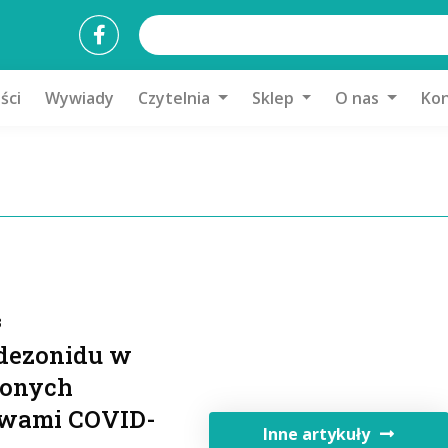
ści
Wywiady
Czytelnia
Sklep
O nas
Kon
3
udezonidu w
żonych
awami COVID-
Inne artykuły