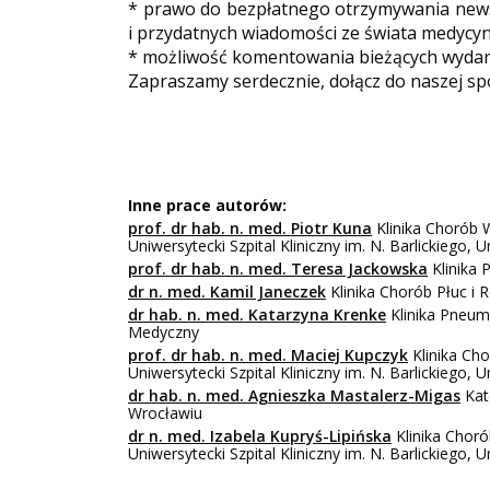
* prawo do bezpłatnego otrzymywania newsl
i przydatnych wiadomości ze świata medycyn
* możliwość komentowania bieżących wydarz
Zapraszamy serdecznie, dołącz do naszej sp
Inne prace autorów:
prof. dr hab. n. med. Piotr Kuna
Klinika Chorób 
Uniwersytecki Szpital Kliniczny im. N. Barlickiego,
prof. dr hab. n. med. Teresa Jackowska
Klinika 
dr n. med. Kamil Janeczek
Klinika Chorób Płuc i 
dr hab. n. med. Katarzyna Krenke
Klinika Pneumo
Medyczny
prof. dr hab. n. med. Maciej Kupczyk
Klinika Cho
Uniwersytecki Szpital Kliniczny im. N. Barlickiego,
dr hab. n. med. Agnieszka Mastalerz-Migas
Kat
Wrocławiu
dr n. med. Izabela Kupryś-Lipińska
Klinika Choró
Uniwersytecki Szpital Kliniczny im. N. Barlickiego,