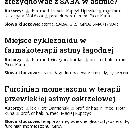
zrezygnować z SABA w astmie?
Autorzy:
dr n. med. Izabela Kupryś-Lipińska
mgr farm.
Katarzyna Molińska
prof. dr hab. n. med. Piotr Kuna
Słowa kluczowe:
astma, SABA, GKS, GINA, SMART/MART
Miejsce cyklezonidu w
farmakoterapii astmy łagodnej
Autorzy:
dr n. med. Grzegorz Kardas
prof. dr hab. n. med.
Piotr Kuna
Słowa kluczowe:
astma łagodna, wziewne steroidy, cyklezonid
Furoinian mometazonu w terapii
przewlekłej astmy oskrzelowej
Autorzy:
lek. Piotr Damiański
prof. dr hab. n. med. Piotr
Kuna
prof. dr hab. n. med. Maciej Kupczyk
Słowa kluczowe:
terapia astmy, wziewne glikokortykosteroidy,
furoinian mometazonu, GINA