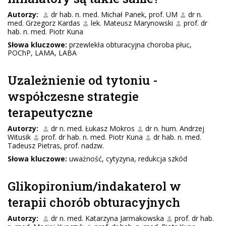
Autorzy:
dr hab. n. med. Michał Panek, prof. UM
dr n.
med. Grzegorz Kardas
lek. Mateusz Marynowski
prof. dr
hab. n. med. Piotr Kuna
Słowa kluczowe:
przewlekła obturacyjna choroba płuc,
POChP, LAMA, LABA
Uzależnienie od tytoniu -
współczesne strategie
terapeutyczne
Autorzy:
dr n. med. Łukasz Mokros
dr n. hum. Andrzej
Witusik
prof. dr hab. n. med. Piotr Kuna
dr hab. n. med.
Tadeusz Pietras, prof. nadzw.
Słowa kluczowe:
uważność, cytyzyna, redukcja szkód
Glikopironium/indakaterol w
terapii chorób obturacyjnych
Autorzy:
dr n. med. Katarzyna Jarmakowska
prof. dr hab.