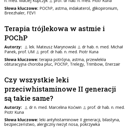
n. med. Maciej Kupczyk
prof. dr hab. n. med. Piotr Kuna
Słowa kluczowe:
POChP, astma, indakaterol, glikopironium,
Breezhaler, FEV1
Terapia trójlekowa w astmie i
POChP
Autorzy:
lek. Mateusz Marynowski
dr hab. n. med. Michał
Panek, prof. UM
prof. dr hab. n. med. Piotr Kuna
Słowa kluczowe:
terapia potrójna, astma, przewlekła
obturacyjna choroba płuc, POChP, Trelegy, Trimbow, Enerzair
Czy wszystkie leki
przeciwhistaminowe II generacji
są takie same?
Autorzy:
dr n. med. Marcelina Koćwin
prof. dr hab. n. med.
Piotr Kuna
Słowa kluczowe:
leki antyhistaminowe II generacji, bilastyna,
bezpieczeństwo, alergiczny nieżyt nosa, pokrzywka