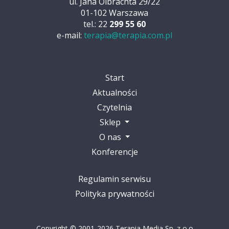
ul. Jana Olbrachta 29/22
01-102 Warszawa
tel.: 22
299 55 60
e-mail:
terapia@terapia.com.pl
Start
Aktualności
Czytelnia
Sklep
O nas
Konferencje
Regulamin serwisu
Polityka prywatności
Copyright © 2001-2026 Terapia Media Sp. z o.o