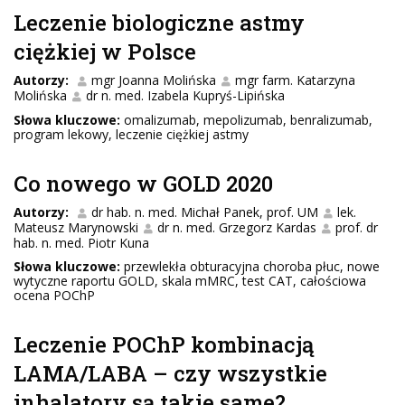
Leczenie biologiczne astmy
ciężkiej w Polsce
Autorzy:
mgr Joanna Molińska
mgr farm. Katarzyna
Molińska
dr n. med. Izabela Kupryś-Lipińska
Słowa kluczowe:
omalizumab, mepolizumab, benralizumab,
program lekowy, leczenie ciężkiej astmy
Co nowego w GOLD 2020
Autorzy:
dr hab. n. med. Michał Panek, prof. UM
lek.
Mateusz Marynowski
dr n. med. Grzegorz Kardas
prof. dr
hab. n. med. Piotr Kuna
Słowa kluczowe:
przewlekła obturacyjna choroba płuc, nowe
wytyczne raportu GOLD, skala mMRC, test CAT, całościowa
ocena POChP
Leczenie POChP kombinacją
LAMA/LABA – czy wszystkie
inhalatory są takie same?