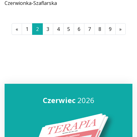
Czerwionka-Szaflarska
«
1
2
3
4
5
6
7
8
9
»
Czerwiec
2026